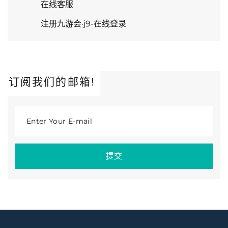
在线客服
注册九游会·j9-在线登录
订阅我们的邮箱!
Enter Your E-mail
提交