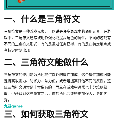
一、什么是三角符文
三角符文是一种游戏元素，可以说是许多游戏中的通用元素。在游
戏中，三角符文通常被用作强化或提高角色的属性。不同的游戏有
不同的三角符文形式，有的是通过任务获得，有的是在特定地点或
者特定时刻出现。
二、三角符文能做什么
三角符文的作用是为角色提供额外的属性加成。这个属性加成可能
是提高攻击力、防御力、法力值，或者是提高其他不同的属性。这
些三角符文通常是非常稀有的，而且在游戏中通常也十分难以获
取。但获取到这些符文之后，你的角色会变得更加强大，更加优
秀。
九游game
三、如何获取三角符文