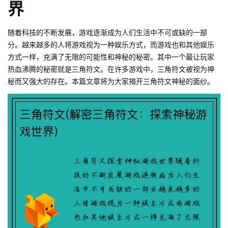
界
随着科技的不断发展，游戏逐渐成为人们生活中不可或缺的一部
分。越来越多的人将游戏视为一种娱乐方式，而游戏也和其他娱乐
方式一样，充满了无限的可能性和神秘的秘密。其中一个最让玩家
热血沸腾的秘密就是三角符文。在许多游戏中，三角符文被视为神
秘而又强大的存在。本篇文章将为大家揭开三角符文神秘的面纱。