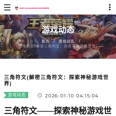
游戏动态
首页
游戏动态
三角符文(解密三角符文：探索神秘游戏世界)
三角符文(解密三角符文：探索神秘游戏世
界)
游戏动态
2026-01-10 04:15:04
三角符文——探索神秘游戏世