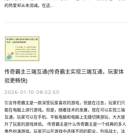
的热爱却从未消减。在这...
传奇霸主三端互通(传奇霸主实现三端互通，玩家体
验更畅快)
2026-01-10 08:52:50
引言传奇霸主是一款深受玩家喜欢的游戏，但是在过去，玩家们只
能在电脑上进行游戏。但是，随着技术的发展，现在可以实现三端
互通，玩家可以在手机、平板电脑和电脑上无缝切换游玩，大大提
升了玩家的游戏体验。 传奇霸主是什么传奇霸主是一个经典的多人
角色扮演游戏。玩家可以在游戏中选择不同的职业，包括战士、法