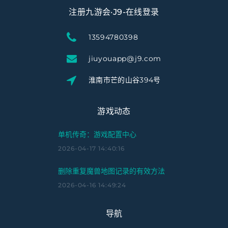
注册九游会·J9-在线登录
13594780398
jiuyouapp@j9.com
淮南市芒的山谷394号
游戏动态
单机传奇：游戏配置中心
2026-04-17 14:40:16
删除重复魔兽地图记录的有效方法
2026-04-16 14:49:24
导航