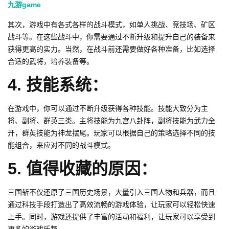
九游game
其次，游戏中有各式各样的战斗模式，如单人挑战、竞技场、矿区
战斗等。在这些战斗中，你需要通过不断升级和提升自己的装备来
获得更高的实力。当然，在战斗前还需要做好各种准备，比如选择
合适的武将，培养装备等。
4. 技能系统：
在游戏中，你可以通过不断升级获得各种技能。技能大致分为主
将、副将、群英三类。主将技能为九宫八卦阵，副将技能为武力全
开，群英技能为神龙摆尾。玩家可以根据自己的策略选择不同的技
能组合，来应对不同的战斗模式。
5. 值得收藏的原因：
三国斩不仅还原了三国历史场景，大量引入三国人物和兵器，而且
通过科技手段打造出了高效流畅的游戏体验，让玩家可以轻松快速
上手。同时，游戏还提供了丰富的活动和福利，让玩家可以享受到
更多的游戏乐趣。