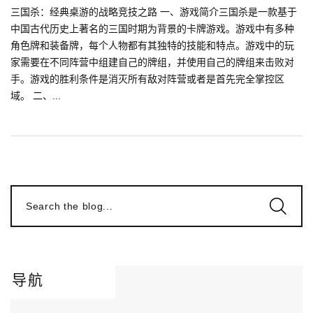
三国杀：经典桌游的战略竞技之路 一、游戏简介三国杀是一款基于
中国古代历史上著名的三国时期为背景的卡牌游戏。游戏中有多种
角色牌和装备牌，每个人物都有其独特的技能和特点。游戏中的玩
家需要在不同阵营中组建自己的牌组，并使用自己的牌组来击败对
手。游戏的胜利条件是消灭所有敌对阵营或者是首先完全掌控区
域。 二、...
Search the blog...
导航