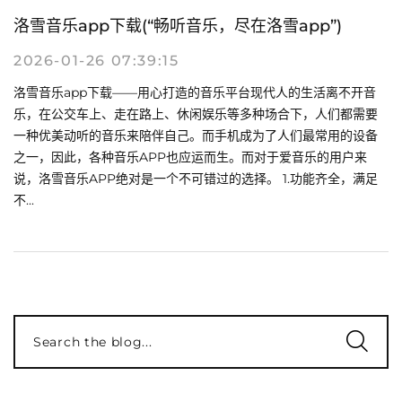
洛雪音乐app下载(“畅听音乐，尽在洛雪app”)
2026-01-26 07:39:15
洛雪音乐app下载——用心打造的音乐平台现代人的生活离不开音
乐，在公交车上、走在路上、休闲娱乐等多种场合下，人们都需要
一种优美动听的音乐来陪伴自己。而手机成为了人们最常用的设备
之一，因此，各种音乐APP也应运而生。而对于爱音乐的用户来
说，洛雪音乐APP绝对是一个不可错过的选择。 1.功能齐全，满足
不...
Search the blog...