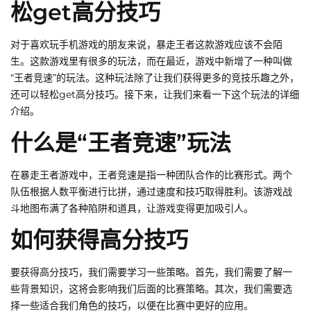
松get高分技巧
对于喜欢玩手机游戏的朋友来说，暴走王者这款游戏应该不会陌
生。这款游戏里有很多的玩法，而在最近，游戏中新增了一种叫做
“王者竞速”的玩法。这种玩法除了让我们获得更多的竞技乐趣之外，
还可以轻松get高分技巧。接下来，让我们来看一下这个玩法的详细
介绍。
什么是“王者竞速”玩法
在暴走王者游戏中，王者竞速是指一种团队合作的比赛形式。两个
队伍根据人数平衡进行比拼，通过速度和技巧取得胜利。该游戏战
斗地图布满了各种陷阱和道具，让游戏变得更加吸引人。
如何获得高分技巧
要获得高分技巧，我们需要学习一些策略。首先，我们需要了解一
些背景知识，这将会影响我们后面的比赛策略。其次，我们需要选
择一些适合我们角色的技巧，以便在比赛中更好的应用。