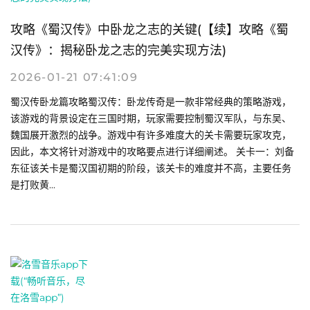
攻略《蜀汉传》中卧龙之志的关键(【续】攻略《蜀
汉传》：揭秘卧龙之志的完美实现方法)
2026-01-21 07:41:09
蜀汉传卧龙篇攻略蜀汉传：卧龙传奇是一款非常经典的策略游戏，
该游戏的背景设定在三国时期，玩家需要控制蜀汉军队，与东吴、
魏国展开激烈的战争。游戏中有许多难度大的关卡需要玩家攻克，
因此，本文将针对游戏中的攻略要点进行详细阐述。 关卡一：刘备
东征该关卡是蜀汉国初期的阶段，该关卡的难度并不高，主要任务
是打败黄...