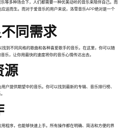
娱乐等多种场合下，人们都需要一种优美动听的音乐来陪伴自己。而
也应运而生。而对于爱音乐的用户来说，洛雪音乐APP绝对是一个
足不同需求
可以找到不同风格的歌曲和各种喜爱歌手的音乐，在这里，你可以随
的音乐，让你用最快的速度将你的音乐心情传达出去。
资源
为用户提供期望中的音乐。你可以找到最新的专辑、音乐排行榜、
乐。
作
应用程序，也能够快速上手。所有操作都在明确、简洁和方便的界