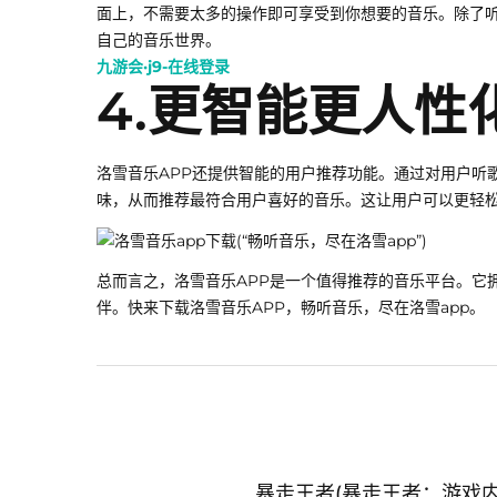
面上，不需要太多的操作即可享受到你想要的音乐。除了
自己的音乐世界。
九游会·j9-在线登录
4.更智能更人性
洛雪音乐APP还提供智能的用户推荐功能。通过对用户听
味，从而推荐最符合用户喜好的音乐。这让用户可以更轻
总而言之，洛雪音乐APP是一个值得推荐的音乐平台。它
伴。快来下载洛雪音乐APP，畅听音乐，尽在洛雪app。
暴走王者(暴走王者：游戏内