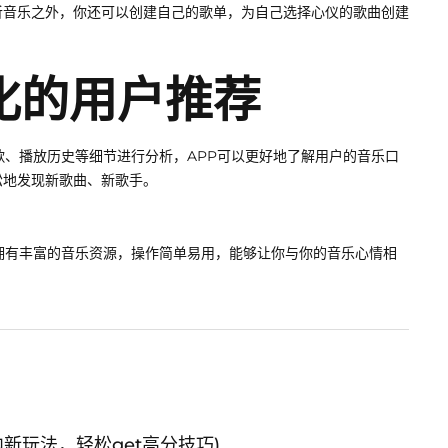
听音乐之外，你还可以创建自己的歌单，为自己选择心仪的歌曲创建
化的用户推荐
歌、播放历史等细节进行分析，APP可以更好地了解用户的音乐口
松地发现新歌曲、新歌手。
拥有丰富的音乐资源，操作简单易用，能够让你与你的音乐心情相
新玩法，轻松get高分技巧)