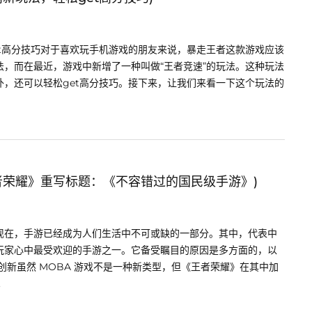
t高分技巧对于喜欢玩手机游戏的朋友来说，暴走王者这款游戏应该
，而在最近，游戏中新增了一种叫做“王者竞速”的玩法。这种玩法
，还可以轻松get高分技巧。接下来，让我们来看一下这个玩法的
者荣耀》重写标题：《不容错过的国民级手游》)
现在，手游已经成为人们生活中不可或缺的一部分。其中，代表中
玩家心中最受欢迎的手游之一。它备受瞩目的原因是多方面的，以
创新虽然 MOBA 游戏不是一种新类型，但《王者荣耀》在其中加
.