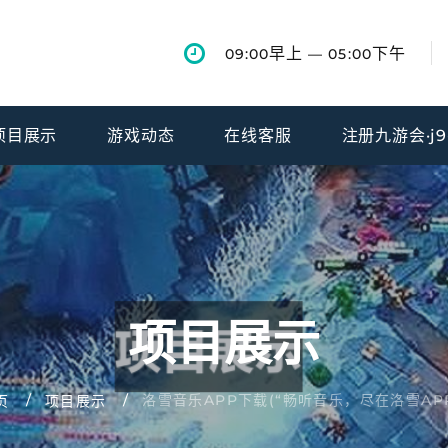
早上
下午
09:00
— 05:00
项目展示
游戏动态
在线客服
注册九游会·j
项目展示
洛雪音乐APP下载(“畅听音乐，尽在洛雪APP
页
项目展示