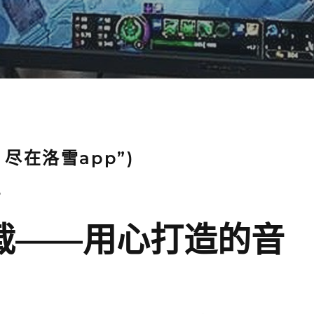
尽在洛雪app”)
5
载——用心打造的音