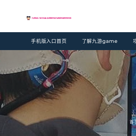
手机版入口首页
了解九游game
首