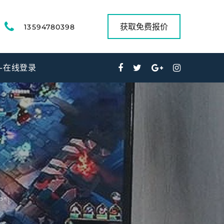
获取免费报价
13594780398
9-在线登录
”)