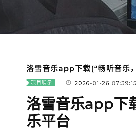
洛雪音乐app下载(“畅听音乐，
项目展示
2026-01-26 07:39:1
洛雪音乐app下
乐平台